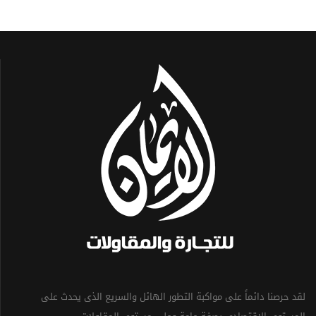
لقد حرصنا دائماً على مواكبة التطور الهائل والسريع الذى يحدث على